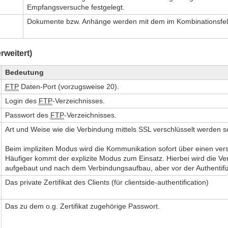
Empfangsversuche festgelegt.
Dokumente bzw. Anhänge werden mit dem im Kombinationsfeld
rweitert)
Bedeutung
FTP
Daten-Port (vorzugsweise 20).
Login des
FTP
-Verzeichnisses.
Passwort des
FTP
-Verzeichnisses.
Art und Weise wie die Verbindung mittels SSL verschlüsselt werden 
Beim impliziten Modus wird die Kommunikation sofort über einen vers
Häufiger kommt der explizite Modus zum Einsatz. Hierbei wird die Ve
aufgebaut und nach dem Verbindungsaufbau, aber vor der Authentifiz
Das private Zertifikat des Clients (für clientside-authentification)
Das zu dem o.g. Zertifikat zugehörige Passwort.