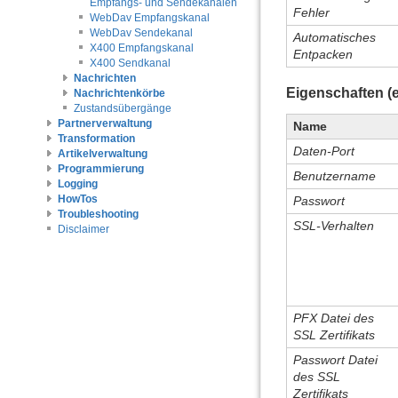
Empfangs- und Sendekanälen
Fehler
WebDav Empfangskanal
WebDav Sendekanal
Automatisches
X400 Empfangskanal
Entpacken
X400 Sendkanal
Nachrichten
Eigenschaften (e
Nachrichtenkörbe
Zustandsübergänge
Partnerverwaltung
Name
Transformation
Daten-Port
Artikelverwaltung
Programmierung
Benutzername
Logging
HowTos
Passwort
Troubleshooting
SSL-Verhalten
Disclaimer
PFX Datei des
SSL Zertifikats
Passwort Datei
des SSL
Zertifikats