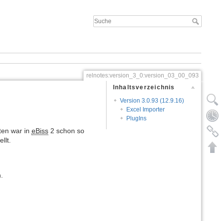
relnotes:version_3_0:version_03_00_093
Inhaltsverzeichnis
Version 3.0.93 (12.9.16)
Excel Importer
PlugIns
ten war in
eBiss
2 schon so
llt.
.