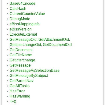
Base64Encode
CalcHash
CurrentCounterValue
DebugMode
eBissMappingInfo
eBissVersion
ExecuteExternal
GetMessageOid, GetAttachmentOid,
GetInterchangeOid, GetDocumentOid
GetDocument
GetFileName
GetInterchange
GetMessage
GetMessageAsSelectionBase
GetMessageBySubject
GetParentNav
GetAllTasks
HasError
HasWarning
IIF()