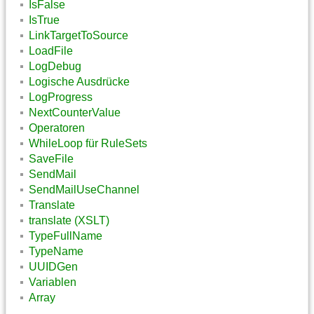
IsFalse
IsTrue
LinkTargetToSource
LoadFile
LogDebug
Logische Ausdrücke
LogProgress
NextCounterValue
Operatoren
WhileLoop für RuleSets
SaveFile
SendMail
SendMailUseChannel
Translate
translate (XSLT)
TypeFullName
TypeName
UUIDGen
Variablen
Array