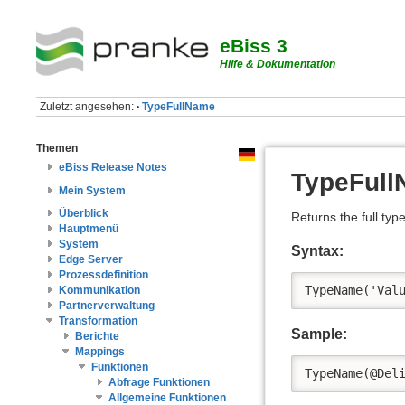
eBiss 3
Hilfe & Dokumentation
Zuletzt angesehen:
TypeFullName
•
Themen
eBiss Release Notes
TypeFul
Mein System
Überblick
Returns the full ty
Hauptmenü
System
Syntax:
Edge Server
Prozessdefinition
TypeName('Val
Kommunikation
Partnerverwaltung
Transformation
Sample:
Berichte
Mappings
Funktionen
TypeName(@Del
Abfrage Funktionen
Allgemeine Funktionen