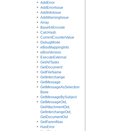
AddError
AddErrorIssue
AddInfoIssue
AddWarningIssue
Array
Base64Encode
CalcHash
CurrentCounterValue
DebugMode
eBissMappingInfo
eBissVersion
ExecuteExternal
GetAllTasks
GetDocument
GetFileName
GetInterchange
GetMessage
GetMessageAsSelection
Base
GetMessageBySubject
GetMessageOid,
GetAttachmentOid,
GetInterchangeOid,
GetDocumentOid
GetParentNav
HasError