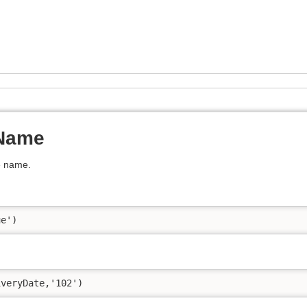
lName
pe name.
ue')
iveryDate,'102')