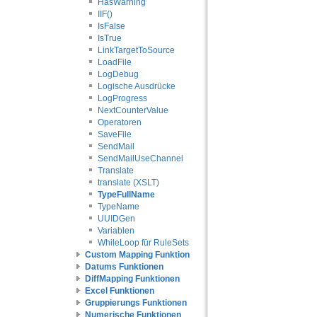
HasWarning
IIF()
IsFalse
IsTrue
LinkTargetToSource
LoadFile
LogDebug
Logische Ausdrücke
LogProgress
NextCounterValue
Operatoren
SaveFile
SendMail
SendMailUseChannel
Translate
translate (XSLT)
TypeFullName
TypeName
UUIDGen
Variablen
WhileLoop für RuleSets
Custom Mapping Funktion
Datums Funktionen
DiffMapping Funktionen
Excel Funktionen
Gruppierungs Funktionen
Numerische Funktionen