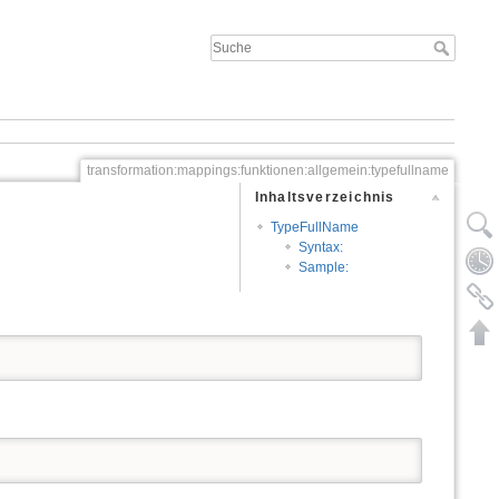
transformation:mappings:funktionen:allgemein:typefullname
Inhaltsverzeichnis
TypeFullName
Syntax:
Sample: