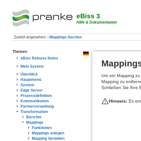
eBiss 3
Hilfe & Dokumentation
Zuletzt angesehen:
Mappings löschen
•
Themen
eBiss Release Notes
Mappings
Mein System
Überblick
Um ein Mapping zu 
Hauptmenü
Mapping zu entfern
System
Schließen Sie Ihre 
Edge Server
Prozessdefinition
Hinweis:
Es emp
Kommunikation
Partnerverwaltung
Transformation
Berichte
Mappings
Funktionen
Mappings anlegen
Mapping Variablen