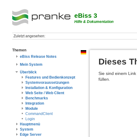
eBiss 3
Hilfe & Dokumentation
Zuletzt angesehen:
Themen
eBiss Release Notes
Dieses Th
Mein System
Überblick
Sie sind einem Link 
Features und Bedienkonzept
füllen.
Systemvoraussetzungen
Installation & Konfiguration
Web Seite / Web Client
Benchmarks
Integration
Module
CommandClient
Login
Hauptmenü
System
Edge Server