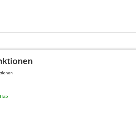
nktionen
tionen
dTab