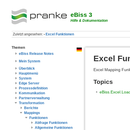
eBiss 3
Hilfe & Dokumentation
Zuletzt angesehen:
Excel Funktionen
•
Themen
eBiss Release Notes
Excel Fu
Mein System
Überblick
Excel Mapping Funk
Hauptmenü
System
Topics
Edge Server
Prozessdefinition
eBiss.Excel.Loa
Kommunikation
Partnerverwaltung
Transformation
Berichte
Mappings
Funktionen
Abfrage Funktionen
Allgemeine Funktionen