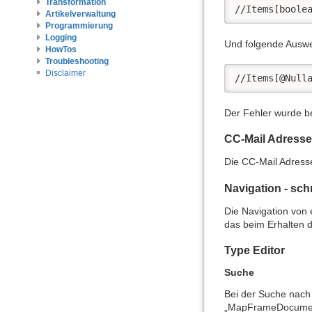
Transformation
//Items[boole
Artikelverwaltung
Programmierung
Logging
Und folgende Auswe
HowTos
Troubleshooting
Disclaimer
//Items[@Null
Der Fehler wurde b
CC-Mail Adresse
Die CC-Mail Adress
Navigation - sc
Die Navigation von 
das beim Erhalten d
Type Editor
Suche
Bei der Suche nach 
„MapFrameDocumen