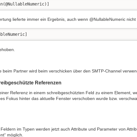
an(@NullableNumeric)]
rtung lieferte immer ein Ergebnis, auch wenn @NullableNumeric nicht 
ableNumeric]
ehoben.
e beim Partner wird beim verschicken über den SMTP-Channel verwen
hreibgeschützte Referenzen
einer Referenz in einem schreibgeschützten Feld zu einem Element, wel
es Fokus hinter das aktuelle Fenster verschoben wurde bzw. verschwand.
Feldern im Typen werden jetzt auch Attribute und Parameter von Attrib
t“ möglich.