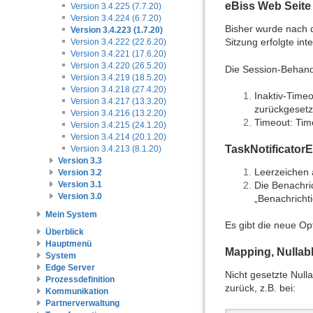
eBiss Web Seite
Version 3.4.225 (7.7.20)
Version 3.4.224 (6.7.20)
Bisher wurde nach 
Version 3.4.223 (1.7.20)
Sitzung erfolgte int
Version 3.4.222 (22.6.20)
Version 3.4.221 (17.6.20)
Version 3.4.220 (26.5.20)
Die Session-Behan
Version 3.4.219 (18.5.20)
Version 3.4.218 (27.4.20)
Inaktiv-Time
Version 3.4.217 (13.3.20)
zurückgesetz
Version 3.4.216 (13.2.20)
Timeout: Tim
Version 3.4.215 (24.1.20)
Version 3.4.214 (20.1.20)
TaskNotificatorE
Version 3.4.213 (8.1.20)
Version 3.3
Leerzeichen 
Version 3.2
Die Benachric
Version 3.1
Version 3.0
„Benachrichti
Mein System
Es gibt die neue O
Überblick
Hauptmenü
Mapping, Nullabl
System
Edge Server
Nicht gesetzte Null
Prozessdefinition
zurück, z.B. bei:
Kommunikation
Partnerverwaltung