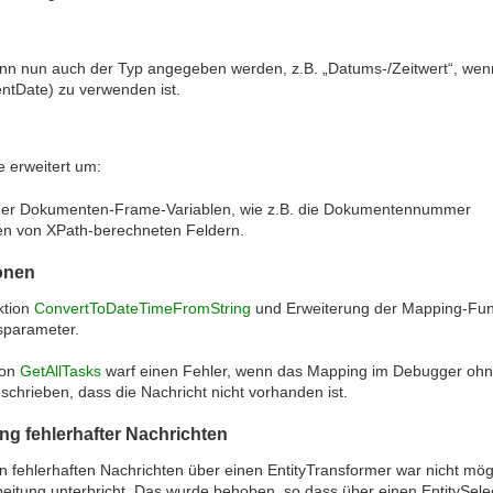
nn nun auch der Typ angegeben werden, z.B. „Datums-/Zeitwert“, we
Date) zu verwenden ist.
 erweitert um:
der Dokumenten-Frame-Variablen, wie z.B. die Dokumentennummer
n von XPath-berechneten Feldern.
onen
ktion
ConvertToDateTimeFromString
und Erweiterung der Mapping-Fu
sparameter.
ion
GetAllTasks
warf einen Fehler, wenn das Mapping im Debugger ohne 
chrieben, dass die Nachricht nicht vorhanden ist.
ng fehlerhafter Nachrichten
 fehlerhaften Nachrichten über einen EntityTransformer war nicht mögl
eitung unterbricht. Das wurde behoben, so dass über einen EntitySel