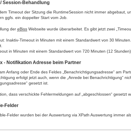
 / Session-Behandlung
dem Timeout der Sitzung die RuntimeSession nicht immer abgebaut, un
ern ggfs. ein doppelter Start vom Job.
dlung der
eBiss
Webseite wurde überarbeitet. Es gibt jetzt zwei „Timeou
out: Inaktiv-Timeout in Minuten mit einem Standardwert von 30 Minuten
t.
eout in Minuten mit einem Standardwert von 720 Minuten (12 Stunden).
x - Notifikation Adresse beim Partner
am Anfang oder Ende des Feldes „Benachrichtigungsadresse“ am Partne
htigung erfolgt jetzt auch, wenn die „Anrede bei Benachrichtigung“ nich
gungsadresse“ gesetzt ist.
ption, dass verschickte Fehlermeldungen auf „abgeschlossen“ gesetzt 
e-Felder
able-Felder wurden bei der Auswertung via XPath Auswertung immer als 