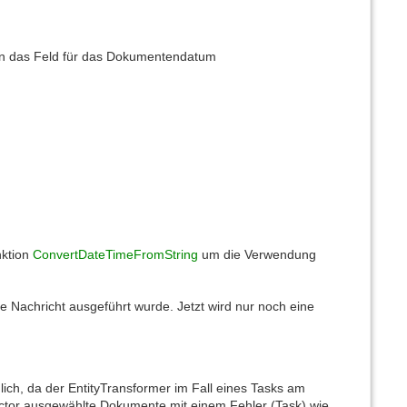
nn das Feld für das Dokumentendatum
nktion
ConvertDateTimeFromString
um die Verwendung
Nachricht ausgeführt wurde. Jetzt wird nur noch eine
ich, da der EntityTransformer im Fall eines Tasks am
ector ausgewählte Dokumente mit einem Fehler (Task) wie