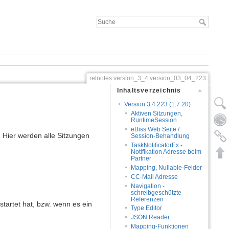
relnotes:version_3_4:version_03_04_223
Inhaltsverzeichnis
Version 3.4.223 (1.7.20)
Aktiven Sitzungen,
RuntimeSession
eBiss Web Seite /
 Hier werden alle Sitzungen
Session-Behandlung
TaskNotificatorEx -
Notifikation Adresse beim
Partner
Mapping, Nullable-Felder
CC-Mail Adresse
Navigation -
schreibgeschützte
Referenzen
tartet hat, bzw. wenn es ein
Type Editor
JSON Reader
Mapping-Funktionen