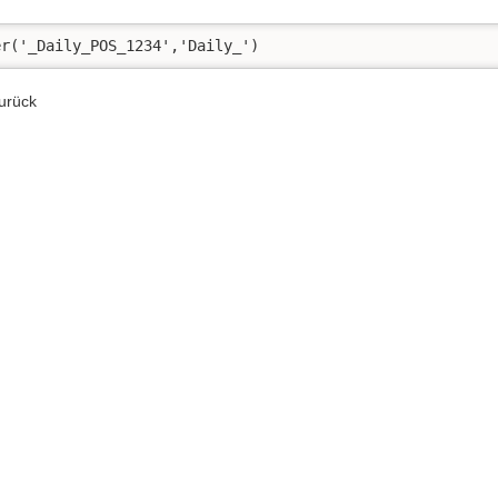
er('_Daily_POS_1234','Daily_')
urück