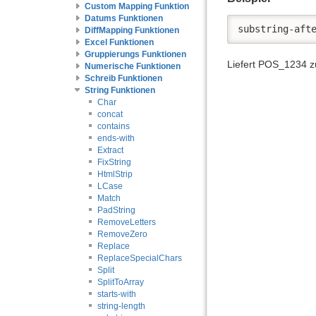
Custom Mapping Funktion
Datums Funktionen
substring-aft
DiffMapping Funktionen
Excel Funktionen
Gruppierungs Funktionen
Liefert POS_1234 z
Numerische Funktionen
Schreib Funktionen
String Funktionen
Char
concat
contains
ends-with
Extract
FixString
HtmlStrip
LCase
Match
PadString
RemoveLetters
RemoveZero
Replace
ReplaceSpecialChars
Split
SplitToArray
starts-with
string-length