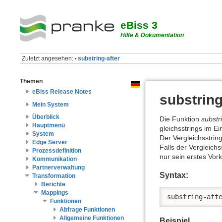
eBiss 3
Hilfe & Dokumentation
Zuletzt angesehen:
substring-after
•
Themen
eBiss Release Notes
substring
Mein System
Überblick
Die Funktion
substri
Hauptmenü
gleichsstrings im Ei
System
Der Vergleichsstrin
Edge Server
Falls der Ver­gleich
Prozessdefinition
nur sein erstes Vor
Kommunikation
Partnerverwaltung
Syntax:
Transformation
Berichte
Mappings
substring-afte
Funktionen
Abfrage Funktionen
Allgemeine Funktionen
Beispiel