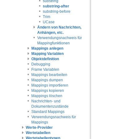
substring
substring-after
substring-before
Trim
UCase
Ändern von Nachrichten,
Anhängen, etc.
Verwendungsnachweis für
Mappingfunktionen
Mappings anlegen
Mapping Variablen
Objektdefinition
Debugging
Frame Variablen
Mappings bearbeiten
Mappings dumpen
Mappings importieren
Mappings kopieren
Mappings löschen
Nachrichten- und
Dokumentenzustände
Standard Mappings
Verwendungsnachweis für
Mappings
Werte-Provider
Wertetabellen
Wertetabellentypen