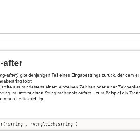
-after
ng-after()
gibt denje­nigen Teil eines Eingabestrings zurück, der dem 
ngabestring folgt.
g sollte aus mindes­tens einem einzelnen Zeichen oder einer Zeichenke
sstring im untersuchten String mehrmals auftritt – zum Beispiel ein Trenn
kommen berücksichtigt.
r('String', 'Ver­gleichsstring')